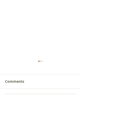
Comments
새로운 가치를 세워가는
사람을 낚는 삶
Write a comment...
신앙공동체
받음