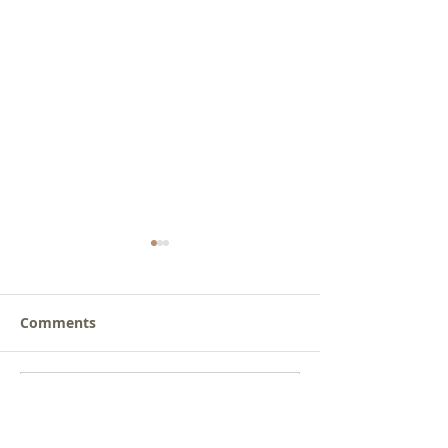
Comments
새로운 가치를 세워가는
사람을 낚는 삶
Write a comment...
신앙공동체
받음