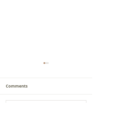
Comments
새로운 가치를 세워가는
사람을 낚는 삶
Write a comment...
신앙공동체
받음