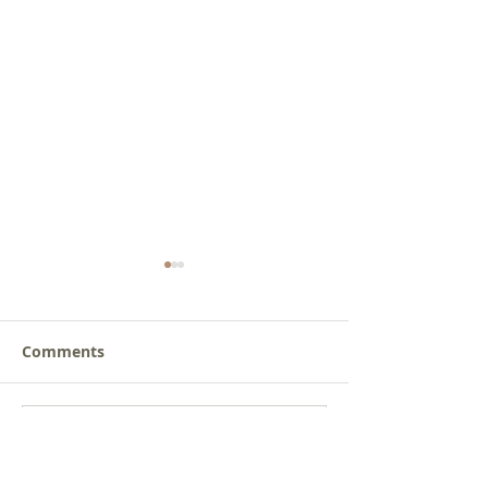
Comments
새로운 가치를 세워가는
사람을 낚는 삶
Write a comment...
신앙공동체
받음