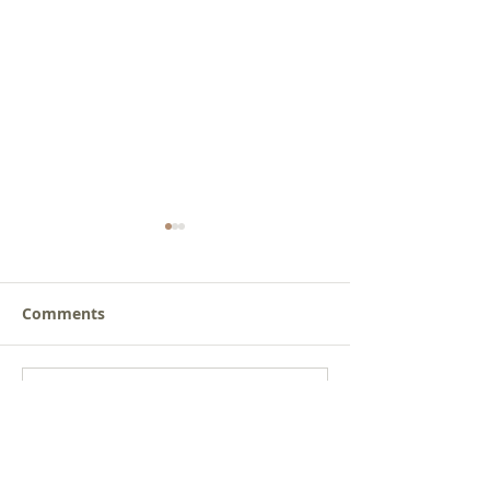
Comments
새로운 가치를 세워가는
사람을 낚는 삶
Write a comment...
신앙공동체
받음