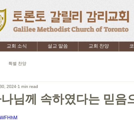
토론토 갈릴리 감리교회
Galilee Methodist Church of Toronto
교회 소식
설교 말씀
교회 찬양
코
특별 찬양
30, 2024
1 min read
하나님께 속하였다는 믿음
bztWFHhM