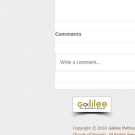
Comments
Write a comment...
새로운 권위의 삶으로
Copyright © 2016 Galiliee Method
Church of Toronto, All Rights Res