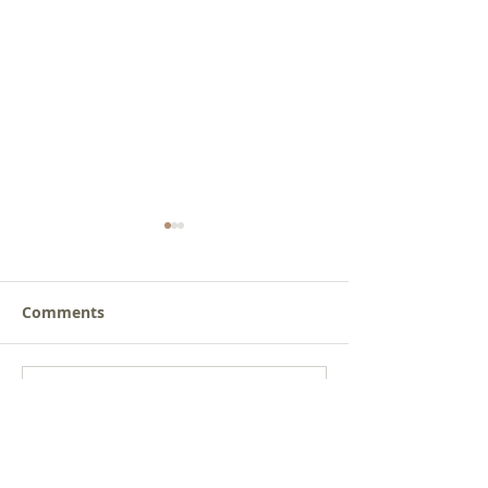
Comments
새로운 가치를 세워가는
사람을 낚는 삶
Write a comment...
신앙공동체
받음