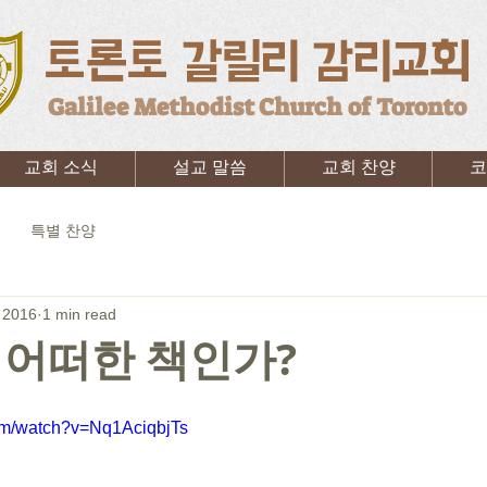
토론토 갈릴리 감리교회
Galilee Methodist Church of Toronto
교회 소식
설교 말씀
교회 찬양
코
특별 찬양
 2016
1 min read
 어떠한 책인가?
om/watch?v=Nq1AciqbjTs