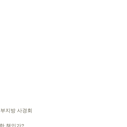
다동부지방 사경회
떠한 책인가?