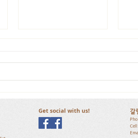
갈릴리 교회, 장로님 특별찬
갈릴
양, 2026.07.26
양, 2
Get social with us!
갈
Pho
Cel
Ema