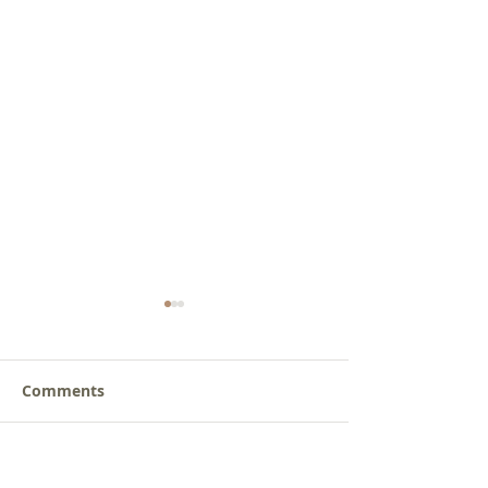
Comments
갈릴리 교회, 장로님 특별
갈릴리 교회, 피
Write a comment...