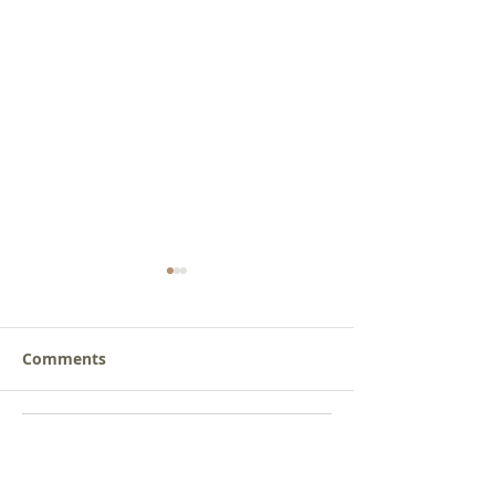
Comments
갈릴리 교회, 장로님 특별
갈릴리 교회, 피
Write a comment...
찬양, 2026.07.26
찬양, 2026.07.1