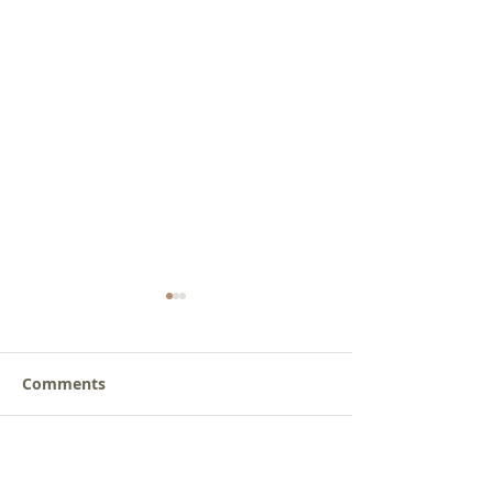
Comments
갈릴리 교회, 장로님 특별
갈릴리 교회, 피
Write a comment...