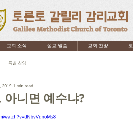
토론토 갈릴리 감리교회
Galilee Methodist Church of Toronto
교회 소식
설교 말씀
교회 찬양
코
특별 찬양
, 2019
1 min read
 아니면 예수냐?
com/watch?v=dNbvVgnoMs8