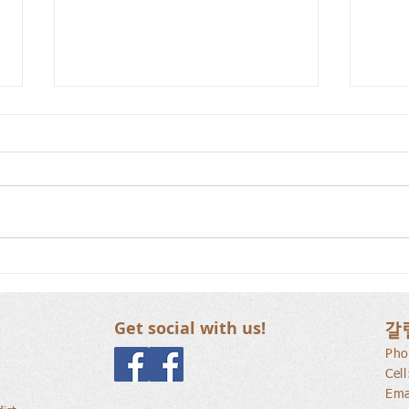
갈릴리 교회, 장로님 특별찬
갈릴
양, 2026.07.26
양, 2
Get social with us!
갈
Pho
Cel
Ema